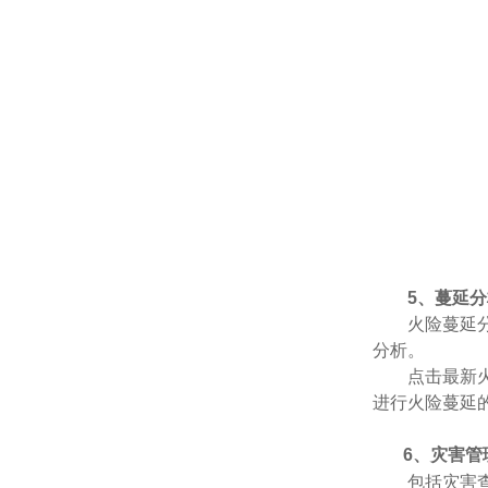
5、蔓延分
火险蔓延
分析。
点击最新
进行火险蔓延
6、灾害管
包括灾害