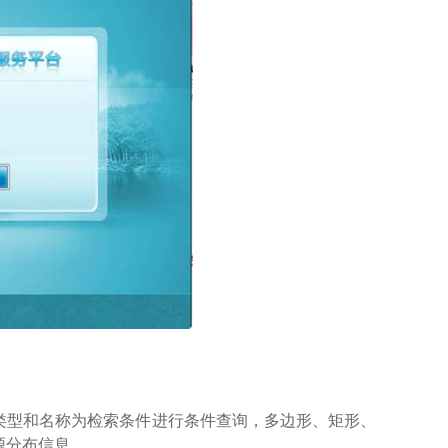
类型和名称为检索条件进行条件查询，多边形、矩形、
源分布信息。