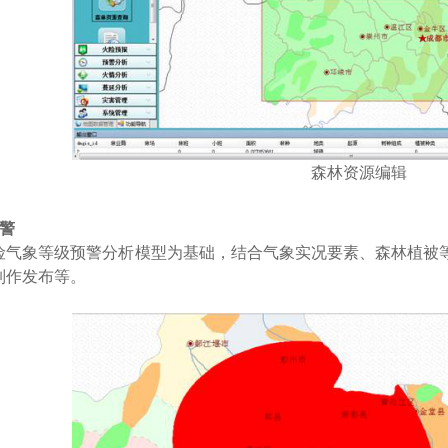
森林资源编辑
警
险气象等级预警分析模型为基础，结合气象实况要素、森林植被
制作发布等。