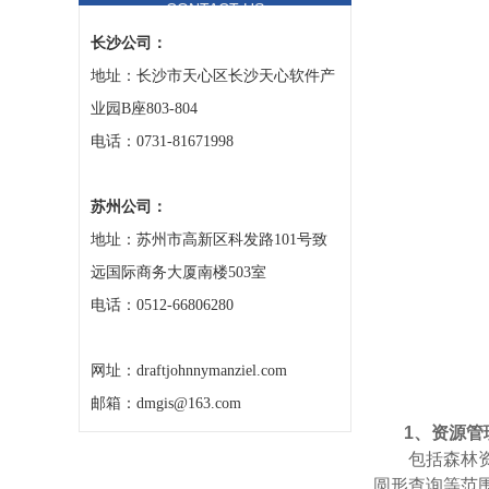
CONTACT US
长沙公司：
地址：长沙市天心区长沙天心软件产
业园B座803-804
电话：0731-81671998
苏州公司：
地址：苏州市高新区科发路101号致
远国际商务大厦南楼503室
电话：0512-66806280
网址：draftjohnnymanziel.com
邮箱：dmgis@163.com
1、资源管
包括森林
圆形查询等范