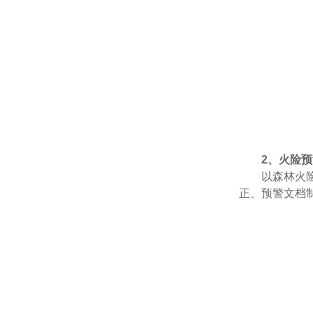
2、火险预
以森林火
正、预警文档