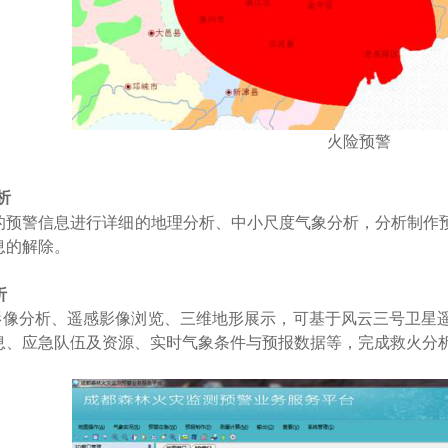
火险预警
析
的预警信息进行详细的地理分析、中小尺度气象分析，分析制作
息的解除。
析
影像分析、遥感影像浏览、三维地形展示，可基于风云三号卫星
息、应急队伍及资源、实时气象条件与预报数据等，完成救火分