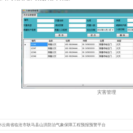
灾害管理
GIS云南省临沧市耿马县山洪防治气象保障工程预报预警平台