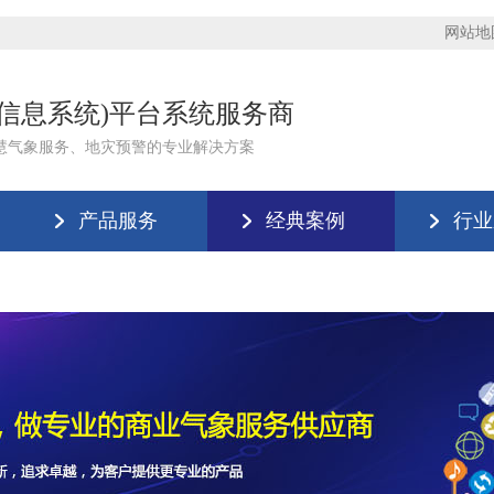
网站地
理信息系统)平台系统服务商
慧气象服务、地灾预警的专业解决方案
产品服务
经典案例
行业