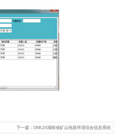
下一篇：
DMGIS湖南省矿山地质环境综合信息系统