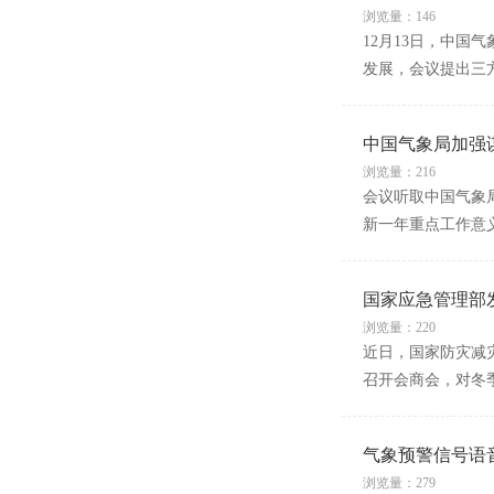
浏览量：146
12月13日，中
发展，会议提出三
中国气象局加强谋
浏览量：216
会议听取中国气象局
新一年重点工作意
国家应急管理部
浏览量：220
近日，国家防灾减
召开会商会，对冬季
气象预警信号语
浏览量：279