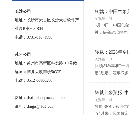
CONTACT US
转载：中国气象
长沙公司：
浏览量：66
地址：长沙市天心区长沙天心软件产
3月10日，中国
业园B座803-804
神，提高政治站位
电话：0731-81671998
转载：2026年
苏州公司：
浏览量：53
地址：苏州市高新区科发路101号致
回顾2025年和“
远国际商务大厦南楼503室
定”规定，筑牢气
电话：0512-66806280
铸就气象预报“中
网址：draftjohnnymanziel.com
浏览量：48
邮箱：dmgis@163.com
数值预报，被誉为
五”以来，我国锚