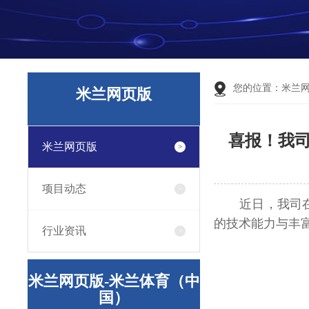
您的位置：
米兰
米兰网页版
喜报！我
米兰网页版
项目动态
近日，我司
的技术能力与丰
行业资讯
米兰网页版-米兰体育（中
国）