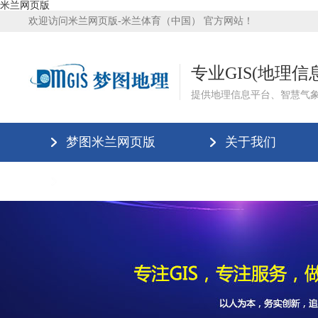
米兰网页版
欢迎访问米兰网页版-米兰体育（中国） 官方网站！
专业GIS(地理
提供地理信息平台、智慧气
梦图米兰网页版
关于我们
米兰网页版-米兰体育（中国）