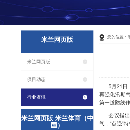
您的位置：
米兰网页版
米兰网页版
项目动态
5月21
再强化汛期
行业资讯
第一道防线
会议指
米兰网页版-米兰体育（中
气，“点强”
国）