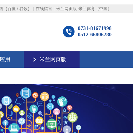
图
（
百度
/
谷歌
）
|
在线留言
|
米兰网页版-米兰体育（中国）
0731-81671998
0512-66806280
应用
米兰网页版