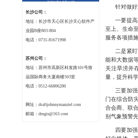
CONTACT US
针对做好
长沙公司：
一要提高
地址：长沙市天心区长沙天心软件产
至上、生命
业园B座803-804
服务各项措
电话：0731-81671998
二是紧盯
能和大数据
苏州公司：
关注旱涝并
地址：苏州市高新区科发路101号致
量，提升科
远国际商务大厦南楼503室
电话：0512-66806280
三要加强
门在综合防
网址：draftjohnnymanziel.com
合会商、联合
邮箱：dmgis@163.com
别气象预警
四要加强