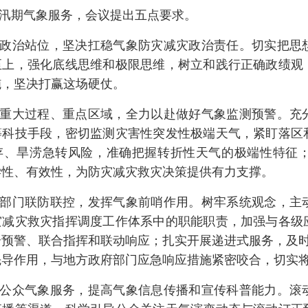
汛期气象服务，会议提出五点要求。
政治站位，坚决扛稳气象防灾减灾政治责任。切实把思
至上，强化底线思维和极限思维，树立和践行正确政绩观
施，坚决打赢这场硬仗。
重大过程、重点区域，全力以赴做好气象监测预警。充
等科技手段，密切监测灾害性突发性极端天气，紧盯落区
存、旱涝急转风险，准确把握转折性天气的极端性特征
学性、有效性，为防灾减灾救灾决策提供有力支撑。
部门联防联控，发挥气象前哨作用。树牢系统观念，主
灾减灾救灾指挥调度工作体系中的职能职责，加强与各级
预警、联合指挥和联动响应；扎实开展递进式服务，及时
先导作用，与地方政府部门应急响应措施紧密咬合，切实
公众气象服务，提高气象信息传播和宣传科普能力。滚