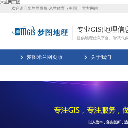
米兰网页版
欢迎访问米兰网页版-米兰体育（中国） 官方网站！
专业GIS(地理
提供地理信息平台、智慧气
梦图米兰网页版
关于我们
米兰网页版-米兰体育（中国）