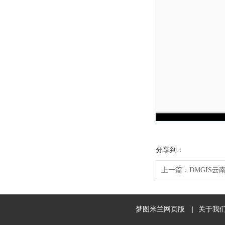
分享到：
上一篇：
DMGIS
梦图米兰网页版
|
关于我