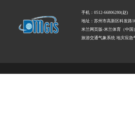
手机：0512-66806280(赵)
地址：苏州市高新区科发路10
米兰网页版-米兰体育（中国
旅游交通气象系统
地灾应急