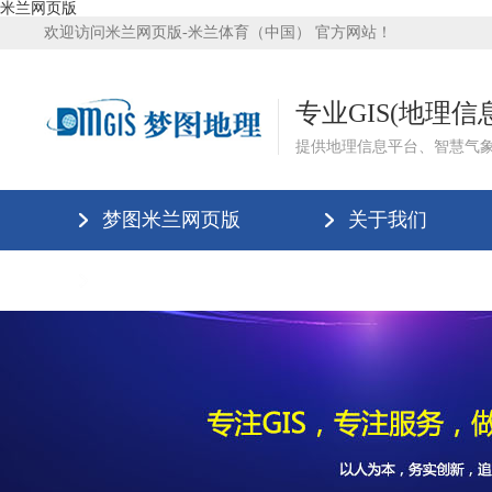
米兰网页版
欢迎访问米兰网页版-米兰体育（中国） 官方网站！
专业GIS(地理
提供地理信息平台、智慧气
梦图米兰网页版
关于我们
米兰网页版-米兰体育（中国）